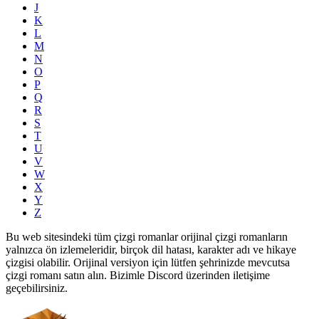
J
K
L
M
N
O
P
Q
R
S
T
U
V
W
X
Y
Z
Bu web sitesindeki tüm çizgi romanlar orijinal çizgi romanların
yalnızca ön izlemeleridir, birçok dil hatası, karakter adı ve hikaye
çizgisi olabilir. Orijinal versiyon için lütfen şehrinizde mevcutsa
çizgi romanı satın alın. Bizimle Discord üzerinden iletişime
geçebilirsiniz.