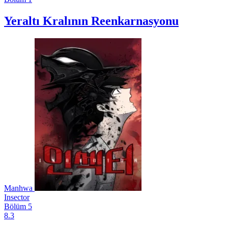
Yeraltı Kralının Reenkarnasyonu
Manhwa
Insector
Bölüm 5
8.3