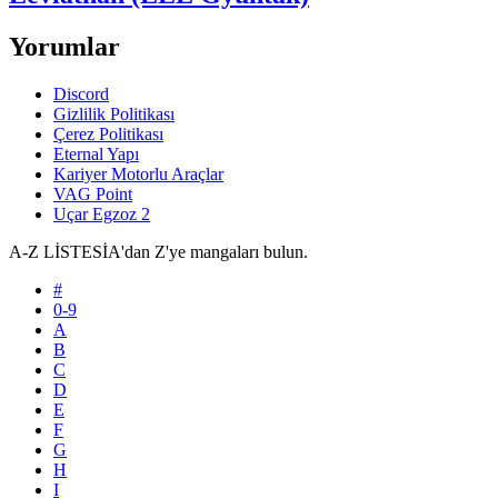
Yorumlar
Discord
Gizlilik Politikası
Çerez Politikası
Eternal Yapı
Kariyer Motorlu Araçlar
VAG Point
Uçar Egzoz 2
A-Z LİSTESİ
A'dan Z'ye mangaları bulun.
#
0-9
A
B
C
D
E
F
G
H
I