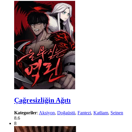
Çağresizliğin Ağıtı
Kategoriler
:
Aksiyon
,
Doğaüstü
,
Fantezi
,
Katliam
,
Seinen
8.6
8