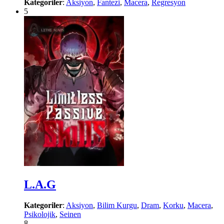
Kategoriler
:
Aksiyon
,
Fantezi
,
Macera
,
Regresyon
5
L.A.G
Kategoriler
:
Aksiyon
,
Bilim Kurgu
,
Dram
,
Korku
,
Macera
,
Psikolojik
,
Seinen
8