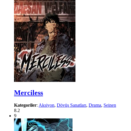
Merciless
Kategoriler
:
Aksiyon
,
Dövüş Sanatları
,
Drama
,
Seinen
8.2
9