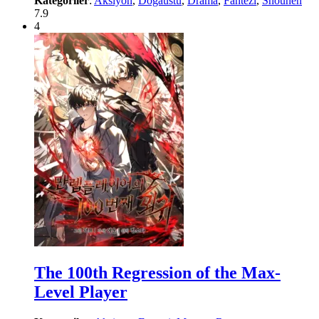
Kategoriler
:
Aksiyon
,
Doğaüstü
,
Drama
,
Fantezi
,
Shounen
7.9
4
The 100th Regression of the Max-
Level Player