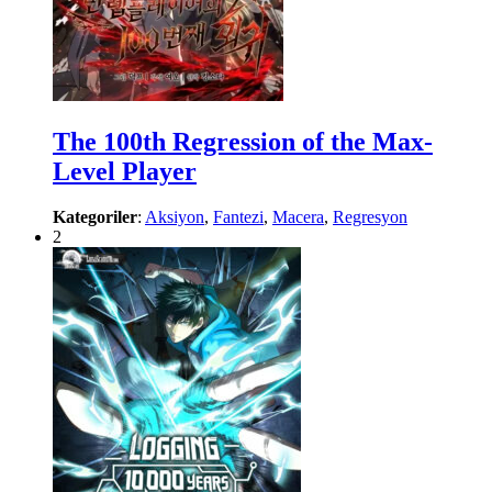
The 100th Regression of the Max-
Level Player
Kategoriler
:
Aksiyon
,
Fantezi
,
Macera
,
Regresyon
2