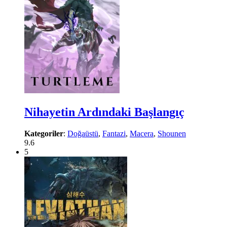
Nihayetin Ardındaki Başlangıç
Kategoriler
:
Doğaüstü
,
Fantazi
,
Macera
,
Shounen
9.6
5