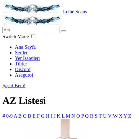
Lethe Scans
Switch Mode
Ana Sayfa
Seriler
Yer İşaretleri
Türler
Discord
Asaguroi
Şaşırt Beni!
AZ Listesi
#
0-9
A
B
C
D
E
F
G
H
I
J
K
L
M
N
O
P
Q
R
S
T
U
V
W
X
Y
Z