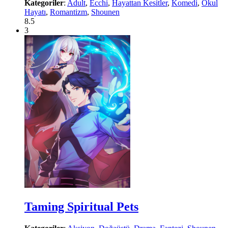
Kategoriler
:
Adult
,
Ecchi
,
Hayattan Kesitler
,
Komedi
,
Okul
Hayatı
,
Romantizm
,
Shounen
8.5
3
Taming Spiritual Pets