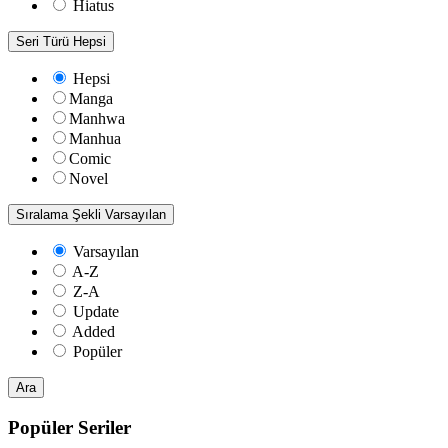
Hiatus
Seri Türü
Hepsi
Hepsi
Manga
Manhwa
Manhua
Comic
Novel
Sıralama Şekli
Varsayılan
Varsayılan
A-Z
Z-A
Update
Added
Popüler
Ara
Popüler Seriler