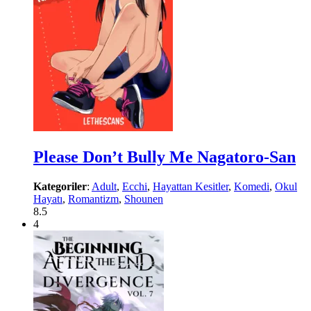
Please Don’t Bully Me Nagatoro-San
Kategoriler
:
Adult
,
Ecchi
,
Hayattan Kesitler
,
Komedi
,
Okul
Hayatı
,
Romantizm
,
Shounen
8.5
4