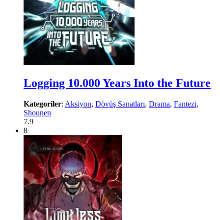
Logging 10.000 Years Into the Future
Kategoriler
:
Aksiyon
,
Dövüş Sanatları
,
Drama
,
Fantezi
,
Shounen
7.9
8