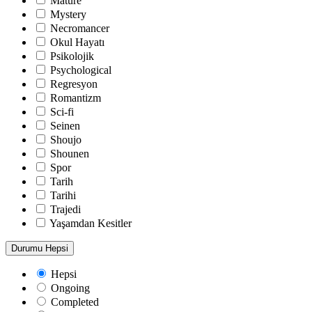
Mature
Mystery
Necromancer
Okul Hayatı
Psikolojik
Psychological
Regresyon
Romantizm
Sci-fi
Seinen
Shoujo
Shounen
Spor
Tarih
Tarihi
Trajedi
Yaşamdan Kesitler
Durumu
Hepsi
Hepsi
Ongoing
Completed