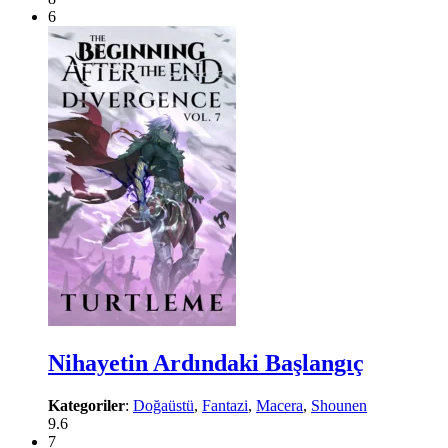
6
Nihayetin Ardındaki Başlangıç
Kategoriler
:
Doğaüstü
,
Fantazi
,
Macera
,
Shounen
9.6
7