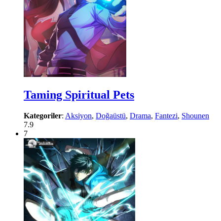
Taming Spiritual Pets
Kategoriler
:
Aksiyon
,
Doğaüstü
,
Drama
,
Fantezi
,
Shounen
7.9
7