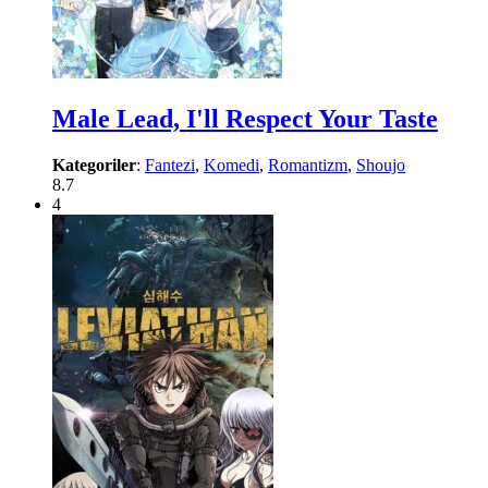
Male Lead, I'll Respect Your Taste
Kategoriler
:
Fantezi
,
Komedi
,
Romantizm
,
Shoujo
8.7
4