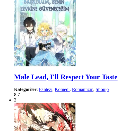
Male Lead, I'll Respect Your Taste
Kategoriler
:
Fantezi
,
Komedi
,
Romantizm
,
Shoujo
8.7
2