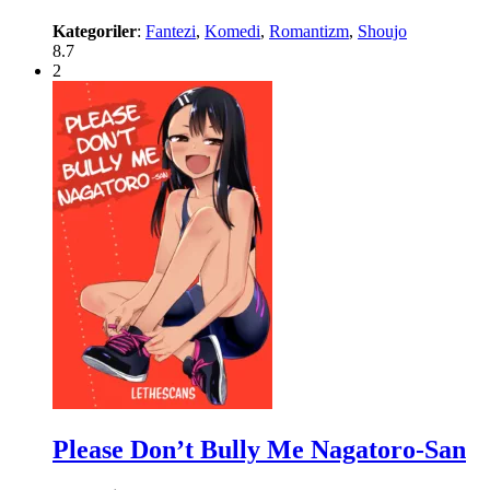
Kategoriler
:
Fantezi
,
Komedi
,
Romantizm
,
Shoujo
8.7
2
Please Don’t Bully Me Nagatoro-San