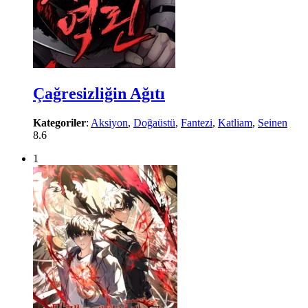
Çağresizliğin Ağıtı
Kategoriler
:
Aksiyon
,
Doğaüstü
,
Fantezi
,
Katliam
,
Seinen
8.6
1