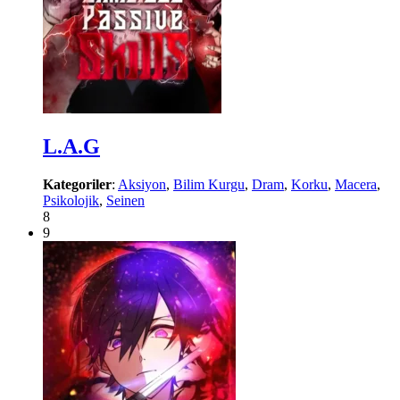
L.A.G
Kategoriler
:
Aksiyon
,
Bilim Kurgu
,
Dram
,
Korku
,
Macera
,
Psikolojik
,
Seinen
8
9