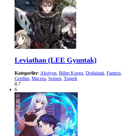
Leviathan (LEE Gyuntak)
Kategoriler
:
Aksiyon
,
Bilim Kurgu
,
Doğaüstü
,
Fantezi
,
Gerilim
,
Macera
,
Seinen
,
Trajedi
8.7
6