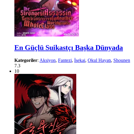
En Güçlü Suikastçı Başka Dünyada
Kategoriler
:
Aksiyon
,
Fantezi
,
İsekai
,
Okul Hayatı
,
Shounen
7.3
10