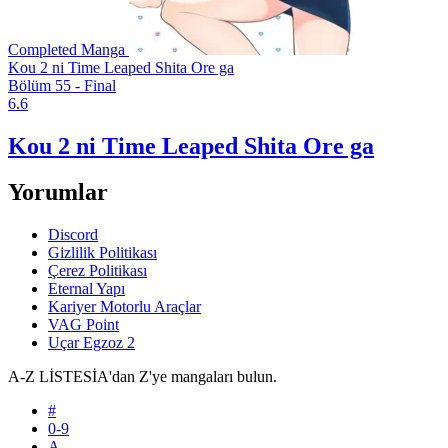
Completed
Manga
Kou 2 ni Time Leaped Shita Ore ga
Bölüm 55 - Final
6.6
Kou 2 ni Time Leaped Shita Ore ga
Yorumlar
Discord
Gizlilik Politikası
Çerez Politikası
Eternal Yapı
Kariyer Motorlu Araçlar
VAG Point
Uçar Egzoz 2
A-Z LİSTESİ
A'dan Z'ye mangaları bulun.
#
0-9
A