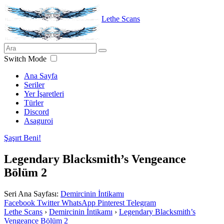
Lethe Scans
Switch Mode
Ana Sayfa
Seriler
Yer İşaretleri
Türler
Discord
Asaguroi
Şaşırt Beni!
Legendary Blacksmith’s Vengeance
Bölüm 2
Seri Ana Sayfası:
Demircinin İntikamı
Facebook
Twitter
WhatsApp
Pinterest
Telegram
Lethe Scans
›
Demircinin İntikamı
›
Legendary Blacksmith’s
Vengeance Bölüm 2