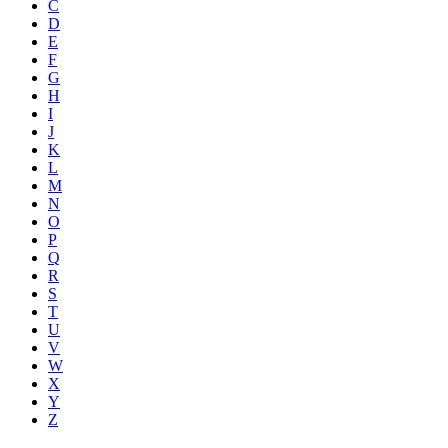
C
D
E
F
G
H
I
J
K
L
M
N
O
P
Q
R
S
T
U
V
W
X
Y
Z