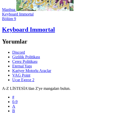
Manhua
Keyboard Immortal
Bölüm 9
Keyboard Immortal
Yorumlar
Discord
Gizlilik Politikası
Çerez Politikası
Eternal Yapı
Kariyer Motorlu Araçlar
VAG Point
Uçar Egzoz 2
A-Z LİSTESİ
A'dan Z'ye mangaları bulun.
#
0-9
A
B