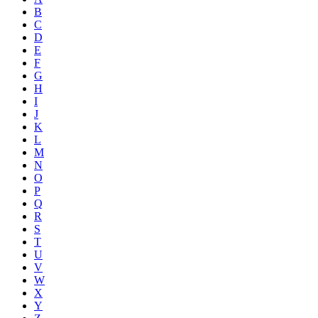
B
C
D
E
F
G
H
I
J
K
L
M
N
O
P
Q
R
S
T
U
V
W
X
Y