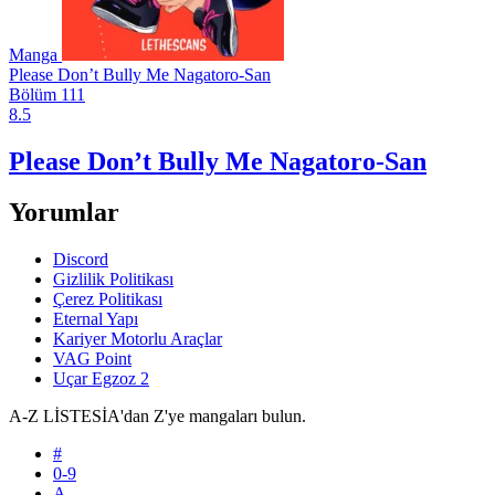
Manga
Please Don’t Bully Me Nagatoro-San
Bölüm 111
8.5
Please Don’t Bully Me Nagatoro-San
Yorumlar
Discord
Gizlilik Politikası
Çerez Politikası
Eternal Yapı
Kariyer Motorlu Araçlar
VAG Point
Uçar Egzoz 2
A-Z LİSTESİ
A'dan Z'ye mangaları bulun.
#
0-9
A