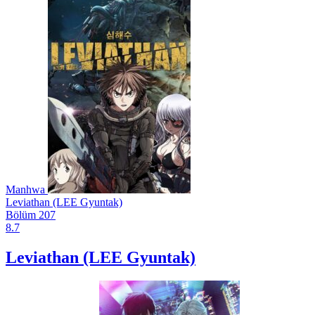
Manhwa
Leviathan (LEE Gyuntak)
Bölüm 207
8.7
Leviathan (LEE Gyuntak)