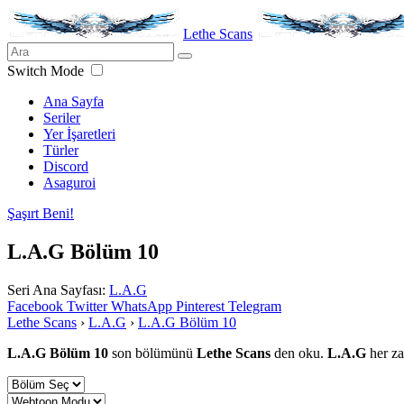
Lethe Scans
Switch Mode
Ana Sayfa
Seriler
Yer İşaretleri
Türler
Discord
Asaguroi
Şaşırt Beni!
L.A.G Bölüm 10
Seri Ana Sayfası:
L.A.G
Facebook
Twitter
WhatsApp
Pinterest
Telegram
Lethe Scans
›
L.A.G
›
L.A.G Bölüm 10
L.A.G Bölüm 10
son bölümünü
Lethe Scans
den oku.
L.A.G
her z