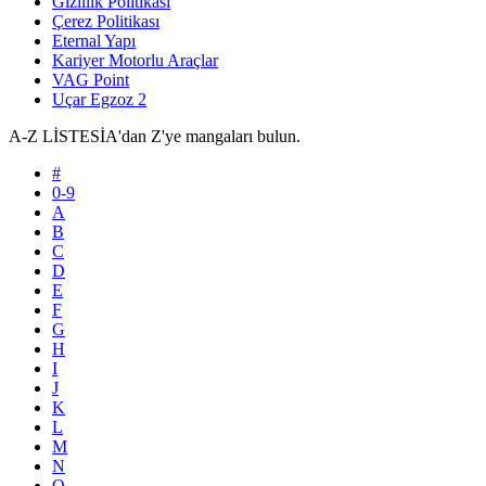
Gizlilik Politikası
Çerez Politikası
Eternal Yapı
Kariyer Motorlu Araçlar
VAG Point
Uçar Egzoz 2
A-Z LİSTESİ
A'dan Z'ye mangaları bulun.
#
0-9
A
B
C
D
E
F
G
H
I
J
K
L
M
N
O